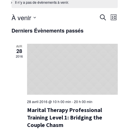
Il n’y a pas de évènements à venir.
À venir
Recherche
Naviga
RECHERCHE
LISTE
de
et
Sélectionnez
Derniers Évènements passés
vues
une
navigation
Évène
date.
de
AVR
vues
28
Évènement
2016
28 avril 2016 @ 10 h 00 min
-
20 h 00 min
Marital Therapy Professional
Training Level 1: Bridging the
Couple Chasm