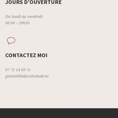
JOURS D’OUVERTURE
Du lundi au vendredi
08:30 – 20h30
CONTACTEZ MOI
07 71 14 09 75
ganan
l
eila@zohomail.eu