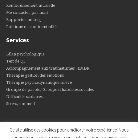
Remboursement mutuelle
Me contacter par mail
Rapporter un bug
Politique de confidentialité
Services
Bilan psychologique
Test de QI
Accompagnement aux traumatismes : EMDR
Thérapie gestion des émotions
Thérapie psychodynamique brève
Groupe de parole/ Groupe d'habiletés sociales
Difficultés scolaires
Stress, sommeil
Ce site utilise des cookies pour améliorer votre expérience. Nous
supposerons que cela vous convient, mais vous pouvez vous