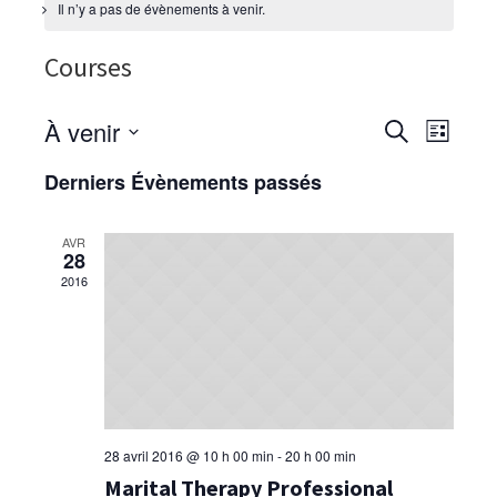
Il n’y a pas de évènements à venir.
Courses
À venir
Recherche
Naviga
RECHERCHE
LISTE
de
et
Sélectionnez
Derniers Évènements passés
vues
une
navigation
Évène
date.
de
AVR
vues
28
Évènement
2016
28 avril 2016 @ 10 h 00 min
-
20 h 00 min
Marital Therapy Professional